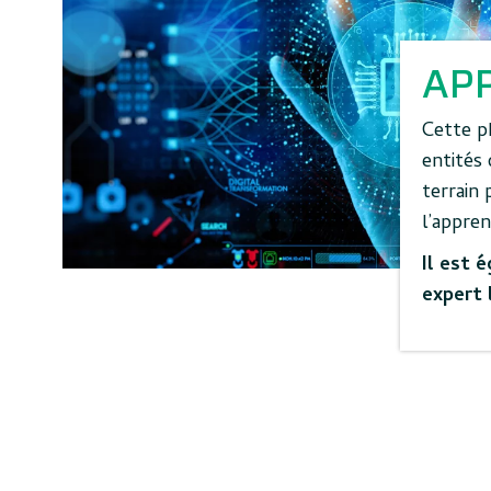
AP
Cette ph
entités 
terrain 
l’appren
Il est 
expert 