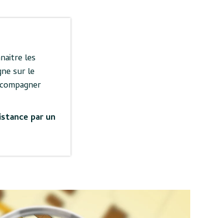
naitre les
gne sur le
accompagner
istance par un