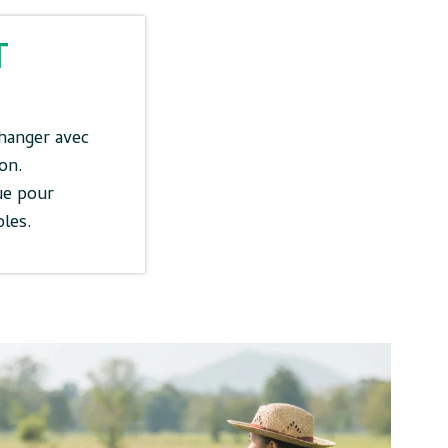
T
hanger avec
on.
ue pour
bles.