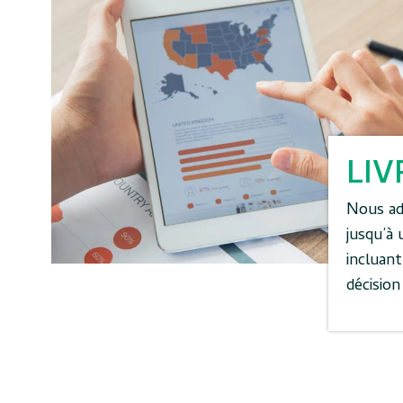
LIV
Nous ada
jusqu’à 
incluant
décisio