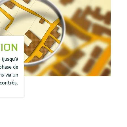
TION
 (jusqu’à
phase de
is via un
ncontrés.