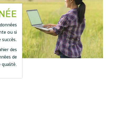
NNÉE
e données
nte ou si
e succès.
ahier des
nnées de
 qualité.