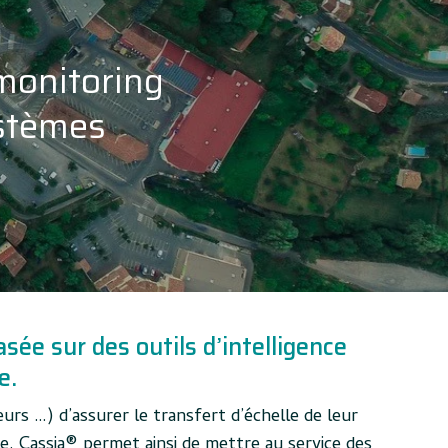
 monitoring
ystèmes
e sur des outils d’intelligence
e.
s …) d’assurer le transfert d’échelle de leur
le. Cassia® permet ainsi de mettre au service des