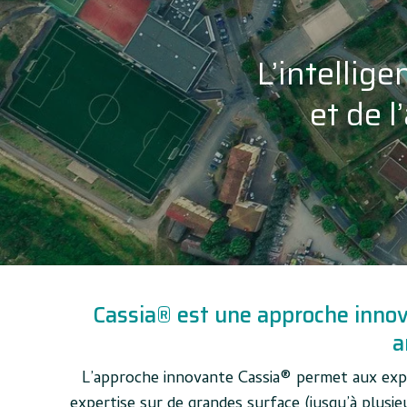
L’intellige
et de 
Cassia® est une approche innov
a
L’approche innovante Cassia® permet aux expe
expertise sur de grandes surface (jusqu’à plusie