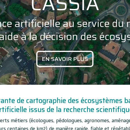
CASSIA
nce artificielle au service du
l’aide à la décision des écos
EN SAVOIR PLUS
ante de cartographie des écosystèmes basé
rtificielle issus de la recherche scientifiqu
rts métiers (écologues, pédologues, agronomes, aménageur
urs centaines de km2) de manière rapide, fiable et répétab